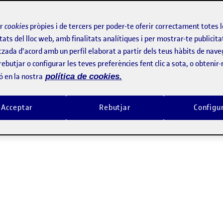
ir
cookies
pròpies i de tercers per poder-te oferir correctament totes 
és el centre d’interpretació de la pesca de l’Ametlla de Mar, el pob
tats del lloc web, amb finalitats analítiques i per mostrar-te publicita
zar com a centre d’exposició i de conferències.
tzada d'acord amb un perfil elaborat a partir dels teus hàbits de nave
rebutjar o configurar les teves preferències fent clic a sota, o obtenir
text)
ó en la nostra
política de cookies.
Acceptar
Rebutjar
Configu
tzat amb una gran «i» d’informació. També hi ha unes lletres que 
punt d’informació turística.