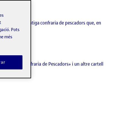
les
le on visc. És l’antiga confraria de pescadors que, en
t
gació. Pots
-ne més
rar
indiquen «Confraria de Pescadors» i un altre cartell