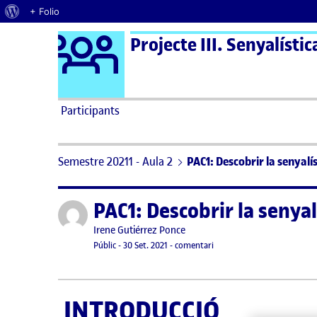
Quant al WordPress
+ Folio
Logo Ágora
Projecte III. Senyalístic
Saltar al contingut
Participants
Semestre 20211 - Aula 2
PAC1: Descobrir la senyalís
PAC1: Descobrir la senyal
Publicat per
Publicat per
Irene Gutiérrez Ponce
Visibilitat:
Data de publicació
5 octubre, 2021 11:29 am
el PAC1: Descobrir la senyalí
Públic
-
30 Set. 2021
-
comentari
INTRODUCCIÓ