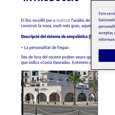
Fem serv
El lloc escollit per a
realitzar
l’anàlisi de senyalística 
funcionali
construir la nova, molt més gran, aquesta es va utilit
personali
acceptar, 
Descripció del sistema de senyalística (fotografies i 
informaci
La personalitat de l’espai:
Des de fora del recinte podem veure que està senyali
que indica «Costa Daurada». Entenem que serà algun 