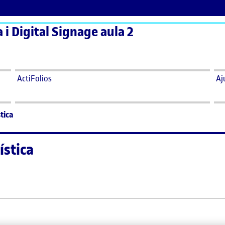
a i Digital Signage aula 2
ActiFolios
Aj
tica
ística
stica