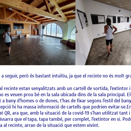
a a seguir, però és bastant intuïtiu, ja que el recinte no és molt gr
 al recinte estan senyalitzats amb un cartell de sortida, l’extintor
o es veuen prou bé en la sala ubicada dins de la sala principal. E
nt a bany d’homes o de dones, t’has de fixar segons l’estil del ban
epció hi ha massa informació de cartells que podrien evitar-se.En 
QR, ara que, amb la situació de la covid-19 s’han utilitzat tant i 
 pissarra que el tapa, tapa també, per complet, l’extintor en si. P
a al recinte, arran de la situació que estem vivint.