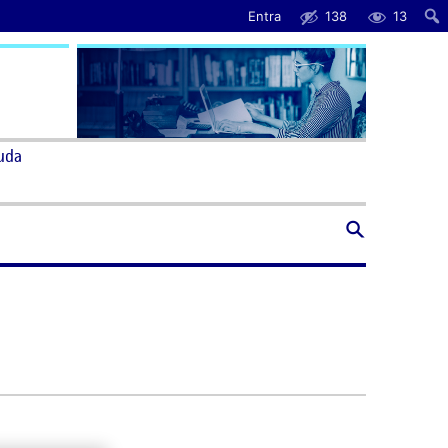
Entra
138
13
uda