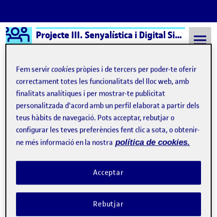
Logo Ágora
Projecte III. Senyalística i Digital Signage aula 2
Saltar al contingut
Fem servir
cookies
pròpies i de tercers per poder-te oferir
correctament totes les funcionalitats del lloc web, amb
finalitats analítiques i per mostrar-te publicitat
Semestre 20211 - Aula 2
Clàudia Raventós Grau
personalitzada d'acord amb un perfil elaborat a partir dels
Clàudia Raventós Grau
teus hàbits de navegació. Pots acceptar, rebutjar o
configurar les teves preferències fent clic a sota, o obtenir-
ne més informació en la nostra
política de cookies.
PAC 1 – Descobrir la senyalística
Publicat per
Publicat per
Clàudia Raventós Grau
Visibilitat:
Data de publicació
el PAC 1 – Descobrir la senyalística
Públic
-
5 Oct. 2021
-
comentari
Acceptar
Rebutjar