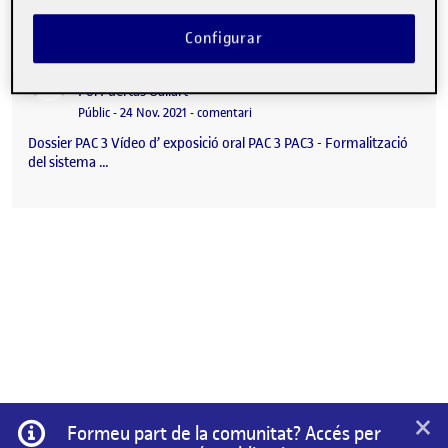
Configurar
PAC3 – Formalització del sistema – Pol Puertas Gallart
Publicat per
Publicat per
Pol Puertas Gallart
Visibilitat:
Data de publicació
24 novembre, 2021 9:42 pm
el PAC3 – Formalització del sistema –
Públic
-
24 Nov. 2021
-
comentari
Dossier PAC 3 Vídeo d’ exposició oral PAC 3 PAC3 - Formalització
del sistema …
×
Informació
Formeu part de la comunitat? Accés per