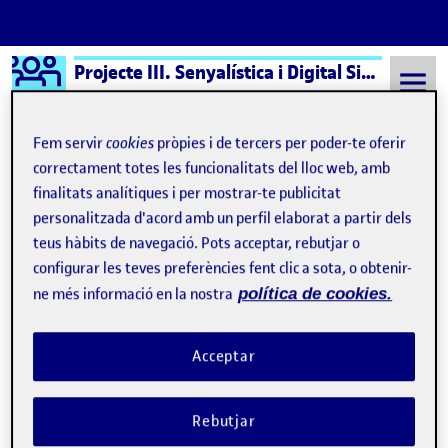
Logo Ágora
Projecte III. Senyalística i Digital Signage aula 2
Saltar al contingut
Fem servir
cookies
pròpies i de tercers per poder-te oferir
correctament totes les funcionalitats del lloc web, amb
finalitats analítiques i per mostrar-te publicitat
Semestre 20211 - Aula 2
PAC3 - Formalització del sistema
personalitzada d'acord amb un perfil elaborat a partir dels
PAC3 - Formalització del
teus hàbits de navegació. Pots acceptar, rebutjar o
configurar les teves preferències fent clic a sota, o obtenir-
sistema
ne més informació en la nostra
política de cookies.
PAC 3. Formalització del sistema
Publicat per
Acceptar
Publicat per
Claudia Antonin Estivill
Visibilitat:
Data de publicació
25 novembre, 2021 2:54 am
el PAC 3. Formalització del sistema
Públic
-
24 Nov. 2021
-
comentari
Rebutjar
PAC3 - Formalització del sistema …