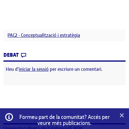
PAC2 - Conceptualització i estratègia
CONTRIBUTION
0
EL PAC2 – CONCEPTUALITZACIÓ I ESTRATÈG
DEBAT
Heu d'
iniciar la sessió
per escriure un comentari.
×
Informació
Formeu part de la comunitat? Accés per
veure més publicacions.
Universitat Oberta de Catalunya © 2026