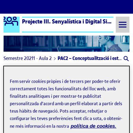
Logo Ágora
Projecte III. Senyalística i Digital Signage aula 2
Saltar al contingut
Semestre 20211 - Aula 2
PAC2 – Conceptualització i estratègia – Pol Puertas Gallart
Navegació d'entrades
: PAC 1 – Descobrir la senyalística
: Deb
Anterior
Següent
Fem servir
cookies
pròpies i de tercers per poder-te oferir
PAC2 – Conceptualització i est
Publicat per
correctament totes les funcionalitats del lloc web, amb
finalitats analítiques i per mostrar-te publicitat
Publicat per
Pol Puertas Gallart
Visibilitat:
Data de publicació
el PAC2 – Conceptualització i estratègia 
personalitzada d'acord amb un perfil elaborat a partir dels
Públic
-
27 Oct. 2021
-
comentari
teus hàbits de navegació. Pots acceptar, rebutjar o
configurar les teves preferències fent clic a sota, o obtenir-
PAC2 – Conceptualització i estratègia – Pol Puertas Gallart
ne més informació en la nostra
política de cookies.